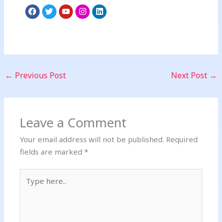
F
T
Y
I
L
a
w
o
n
i
c
i
u
s
n
e
t
t
t
k
b
t
u
a
e
o
e
b
g
d
o
r
e
r
i
←
Previous Post
Next Post
→
k
a
n
m
Leave a Comment
Your email address will not be published.
Required
fields are marked
*
Type
here..