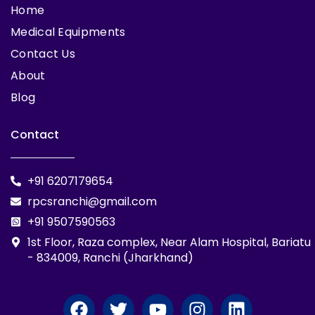
Home
Medical Equipments
Contact Us
About
Blog
Contact
+91 6207179654
rpcsranchi@gmail.com
+91 9507590563
1st Floor, Raza complex, Near Alam Hospital, Bariatu
- 834009, Ranchi (Jharkhand)
F
T
Y
I
L