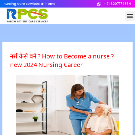
Skip
nursing care services at home
+91 6207179654
to
M
content
नर्स कैसे बने ? How to Become a nurse ?
new 2024 Nursing Career