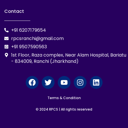
Contact
+91 6207179654
rpcsranchi@gmail.com
+91 9507590563
1st Floor, Raza complex, Near Alam Hospital, Bariatu
- 834009, Ranchi (Jharkhand)
F
T
Y
I
L
a
w
o
n
i
c
i
u
s
n
Terms & Condition
e
t
t
t
k
b
t
u
a
e
© 2024 RPCS | All rights reserved
o
e
b
g
d
o
r
e
r
i