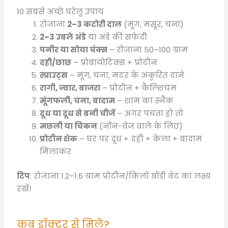
10 सबसे अच्छे घरेलू उपाय
रोजाना
2–3 कटोरी दाल
(मूंग, मसूर, चना)
2–3 उबले अंडे
या अंडे की सफेदी
पनीर या सोया चंक्स
– रोजाना 50–100 ग्राम
दही/छाछ
– प्रोबायोटिक्स + प्रोटीन
स्प्राउट्स
– मूंग, चना, मटर के अंकुरित दाने
रागी, ज्वार, बाजरा
– प्रोटीन + कैल्शियम
मूंगफली, चना, बादाम
– शाम का स्नैक
दूध या दूध से बनी चीजें
– अगर पचता हो तो
मछली या चिकन
(नॉन-वेज वाले के लिए)
प्रोटीन शेक
– घर पर दूध + दही + केला + बादाम
मिलाकर
टिप
: रोजाना 1.2–1.6 ग्राम प्रोटीन/किलो बॉडी वेट का लक्ष्य
रखें।
कब डॉक्टर से मिलें?