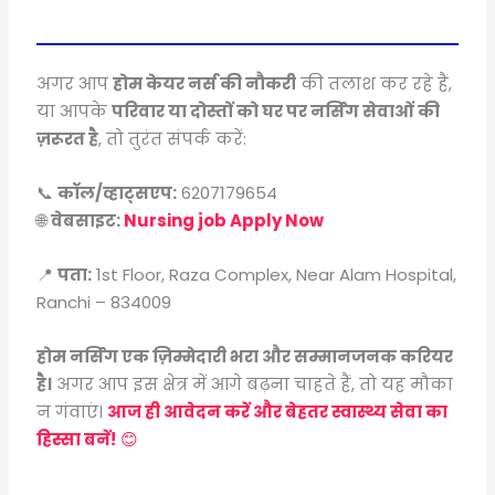
अगर आप
होम केयर नर्स की नौकरी
की तलाश कर रहे हैं,
या आपके
परिवार या दोस्तों को घर पर नर्सिंग सेवाओं की
ज़रूरत है
, तो तुरंत संपर्क करें:
📞
कॉल/व्हाट्सएप:
6207179654
🌐
वेबसाइट:
Nursing job Apply Now
📍
पता:
1st Floor, Raza Complex, Near Alam Hospital,
Ranchi – 834009
होम नर्सिंग एक ज़िम्मेदारी भरा और सम्मानजनक करियर
है।
अगर आप इस क्षेत्र में आगे बढ़ना चाहते हैं, तो यह मौका
न गंवाएं।
आज ही आवेदन करें और बेहतर स्वास्थ्य सेवा का
हिस्सा बनें!
😊