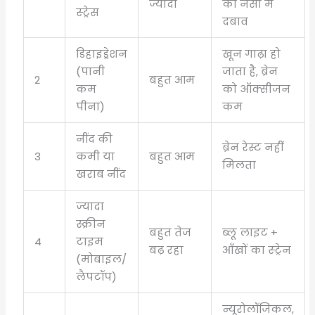
ज्यादा
की नसों में
स्ट्रेस
दबाव
डिहाइड्रेशन
खून गाढ़ा हो
(पानी
जाता है, ब्रेन
2
बहुत आम
कम
को ऑक्सीजन
पीना)
कम
नींद की
ब्रेन रेस्ट नहीं
3
कमी या
बहुत आम
मिलता
खराब नींद
ज्यादा
स्क्रीन
बहुत तेज
ब्लू लाइट +
4
टाइम
बढ़ रहा
आँखों का स्ट्रेन
(मोबाइल/
लैपटॉप)
न्यूरोलॉजिकल,