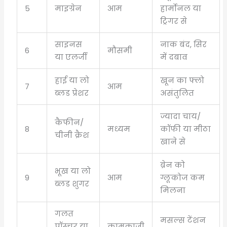
5
माइग्रेन
आम
हार्मोनल या
ट्रिगर से
साइनस
नाक बंद, सिर
6
मौसमी
या एलर्जी
में दबाव
हाई या लो
खून का फ्लो
7
आम
ब्लड प्रेशर
असंतुलित
ज्यादा चाय/
कैफीन/
8
मध्यम
कॉफी या मीठा
चीनी क्रैश
खाने से
ब्रेन को
भूख या लो
9
आम
ग्लूकोज कम
ब्लड शुगर
मिलना
गलत
मसल्स टेंशन
पॉस्चर या
कामकाजी