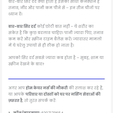
बार-बार सिर दर्द क्यों होता है इसका सीधा कनेक्शन है
तनाव, नींद और पानी कम पीने से – इन तीन चीजों पर
ध्यान दें।
बार-बार सिर दर्द
कोई छोटी बात नहीं – ये शरीर का
संकेत है कि कुछ बदलाव चाहिए। पानी ज्यादा पिएं, तनाव
कम करें और स्क्रीन टाइम बैलेंस करें। ज्यादातर मामलों
में ये घरेलू उपायों से ही ठीक हो जाता है।
आपको सिर दर्द सबसे ज्यादा कब होता है – सुबह, शाम या
स्क्रीन देखने के बाद?
अगर आप
होम केयर नर्स की नौकरी
की तलाश कर रहे हैं,
या आपके
परिवार या दोस्तों को घर पर नर्सिंग सेवाओं की
ज़रूरत है
, तो तुरंत संपर्क करें:
📞
कॉल/व्हाट्सएप:
6207179654