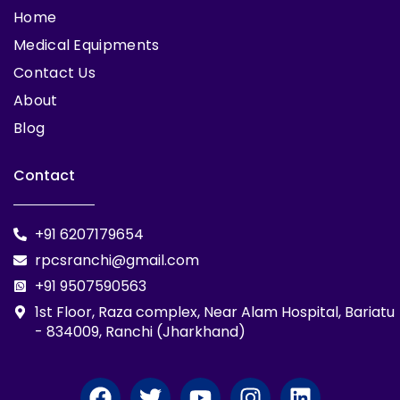
Home
Medical Equipments
Contact Us
About
Blog
Contact
+91 6207179654
rpcsranchi@gmail.com
+91 9507590563
1st Floor, Raza complex, Near Alam Hospital, Bariatu
- 834009, Ranchi (Jharkhand)
F
T
Y
I
L