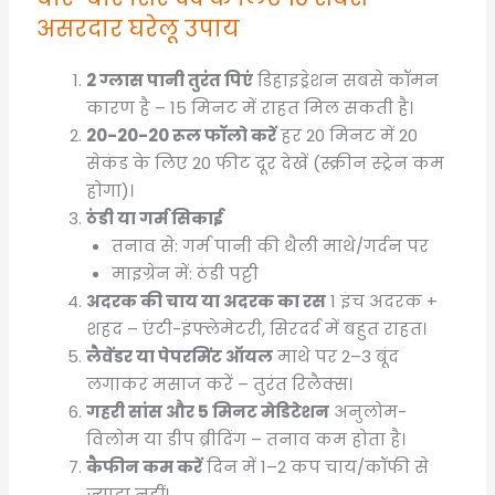
असरदार घरेलू उपाय
2 ग्लास पानी तुरंत पिएं
डिहाइड्रेशन सबसे कॉमन
कारण है – 15 मिनट में राहत मिल सकती है।
20-20-20 रूल फॉलो करें
हर 20 मिनट में 20
सेकंड के लिए 20 फीट दूर देखें (स्क्रीन स्ट्रेन कम
होगा)।
ठंडी या गर्म सिकाई
तनाव से: गर्म पानी की थैली माथे/गर्दन पर
माइग्रेन में: ठंडी पट्टी
अदरक की चाय या अदरक का रस
1 इंच अदरक +
शहद – एंटी-इंफ्लेमेटरी, सिरदर्द में बहुत राहत।
लैवेंडर या पेपरमिंट ऑयल
माथे पर 2–3 बूंद
लगाकर मसाज करें – तुरंत रिलैक्स।
गहरी सांस और 5 मिनट मेडिटेशन
अनुलोम-
विलोम या डीप ब्रीदिंग – तनाव कम होता है।
कैफीन कम करें
दिन में 1–2 कप चाय/कॉफी से
ज्यादा नहीं।