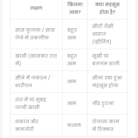
कितना
क्या महसूस
लक्षण
आम?
होता है?
सीटी जैसी
सांस फूलना / सांस
बहुत
आवाज
लेने में तकलीफ
आम
(व्हीजिंग)
खांसी (खासकर रात
बहुत
सूखी या
में)
आम
बलगम वाली
सीने में जकड़न /
सीना दबा हुआ
आम
भारीपन
महसूस होना
रात में या सुबह
आम
नींद टूटना
जल्दी खांसी
थकान और
रोजाना काम
मध्यम
कमजोरी
में दिक्कत