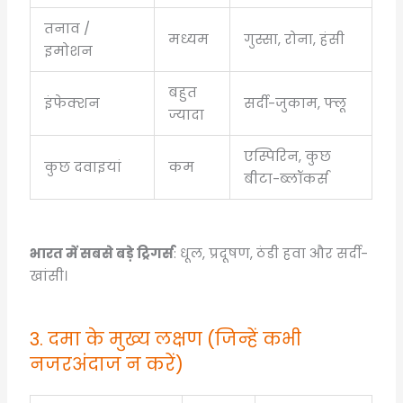
तनाव /
मध्यम
गुस्सा, रोना, हंसी
इमोशन
बहुत
इंफेक्शन
सर्दी-जुकाम, फ्लू
ज्यादा
एस्पिरिन, कुछ
कुछ दवाइयां
कम
बीटा-ब्लॉकर्स
भारत में सबसे बड़े ट्रिगर्स
: धूल, प्रदूषण, ठंडी हवा और सर्दी-
खांसी।
3. दमा के मुख्य लक्षण (जिन्हें कभी
नजरअंदाज न करें)