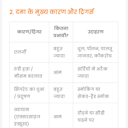
2. दमा के मुख्य कारण और ट्रिगर्स
कितना
कारण/ट्रिगर
उदाहरण
प्रभावी?
बहुत
धूल, पॉलन, पालतू
एलर्जी
ज्यादा
जानवर, कॉकरोच
ठंडी हवा /
सर्दियों में अटैक
आम
मौसम बदलाव
ज्यादा
सिगरेट का धुआं
बहुत
स्मोकिंग या
/ प्रदूषण
ज्यादा
सेकंड-हैंड स्मोक
व्यायाम
दौड़ने या सीढ़ी
(एक्सरसाइज
आम
चढ़ने पर
इंड्यूस्ड)