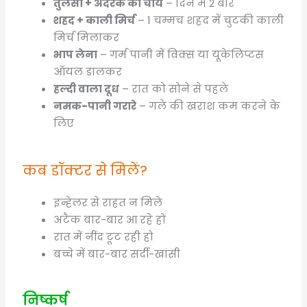
तुलसी + अदरक की चाय
– दिन में 2 बार
शहद + काली मिर्च
– 1 चम्मच शहद में चुटकी काली
मिर्च मिलाकर
भाप लेना
– गर्म पानी में विक्स या यूकेलिप्टस
ऑयल डालकर
हल्दी वाला दूध
– रात को सोने से पहले
नमक-पानी गरारे
– गले की खराश कम करने के
लिए
कब डॉक्टर से मिलें?
इन्हेलर से राहत न मिले
अटैक बार-बार आ रहे हों
रात में नींद टूट रही हो
बच्चे में बार-बार सर्दी-खांसी
निष्कर्ष