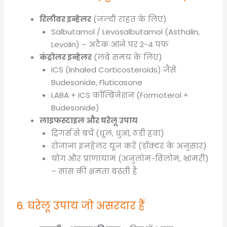
रिलीवर इन्हेलर
(जल्दी राहत के लिए)
Salbutamol / Levosalbutamol (Asthalin,
Levolin) – अटैक आने पर 2-4 पफ
कंट्रोलर इन्हेलर
(लंबे समय के लिए)
ICS (Inhaled Corticosteroids) जैसे
Budesonide, Fluticasone
LABA + ICS कॉम्बिनेशन (Formoterol +
Budesonide)
लाइफस्टाइल और घरेलू उपाय
ट्रिगर्स से बचें (धूल, धुआं, ठंडी हवा)
रोजाना इनहेलर यूज करें (डॉक्टर के अनुसार)
योग और प्राणायाम (अनुलोम-विलोम, भ्रामरी)
– सांस की क्षमता बढ़ती है
6. घरेलू उपाय जो असरदार हैं