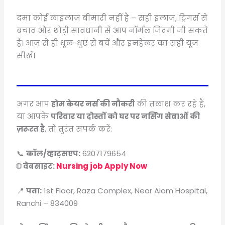
दमा कोई लाइलाज बीमारी नहीं है – सही इलाज, ट्रिगर्स से
बचाव और थोड़ी सावधानी से आप नॉर्मल जिंदगी जी सकते
हैं। आज से ही धूल-धुएं से बचें और इनहेलर का सही यूज
सीखें।
अगर आप
होम केयर नर्स की नौकरी
की तलाश कर रहे हैं,
या आपके
परिवार या दोस्तों को घर पर नर्सिंग सेवाओं की
ज़रूरत है
, तो तुरंत संपर्क करें:
📞
कॉल/व्हाट्सएप:
6207179654
🌐
वेबसाइट:
Nursing job Apply Now
📍
पता:
1st Floor, Raza Complex, Near Alam Hospital,
Ranchi – 834009