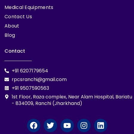
Medical Equipments
Contact Us
About
Blog
Contact
+91 6207179654
rpcsranchi@gmail.com
+91 9507590563
1st Floor, Raza complex, Near Alam Hospital, Bariatu
- 834009, Ranchi (Jharkhand)
F
T
Y
I
L
a
w
o
n
i