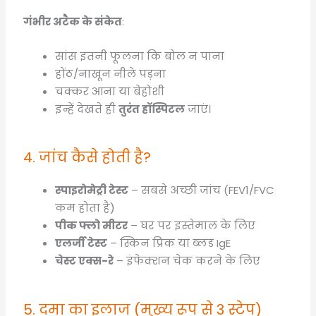
गंभीर अटैक के संकेत
:
सांस इतनी फूलना कि बोल न पाना
होंठ/नाखून नीले पड़ना
चक्कर आना या बेहोशी
इन्हें देखते ही
तुरंत हॉस्पिटल
जाएं।
4. जांच कैसे होती है?
स्पाइरोमेट्री टेस्ट
– सबसे अच्छी जांच (FEV1/FVC
कम होता है)
पीक फ्लो मीटर
– घर पर इस्तेमाल के लिए
एलर्जी टेस्ट
– स्किन प्रिक या ब्लड IgE
चेस्ट एक्स-रे
– इंफेक्शन चेक करने के लिए
5. दमा का इलाज (मुख्य रूप से 3 स्टेप)