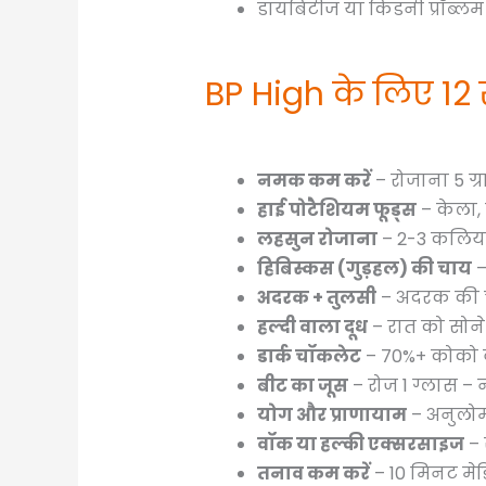
डायबिटीज या किडनी प्रॉब्लम
BP High के लिए 12 सब
नमक कम करें
– रोजाना 5 ग्र
हाई पोटैशियम फूड्स
– केला,
लहसुन रोजाना
– 2-3 कलियां
हिबिस्कस (गुड़हल) की चाय
–
अदरक + तुलसी
– अदरक की चाय
हल्दी वाला दूध
– रात को सोने
डार्क चॉकलेट
– 70%+ कोको वा
बीट का जूस
– रोज 1 ग्लास – न
योग और प्राणायाम
– अनुलोम-
वॉक या हल्की एक्सरसाइज
– 
तनाव कम करें
– 10 मिनट मेड