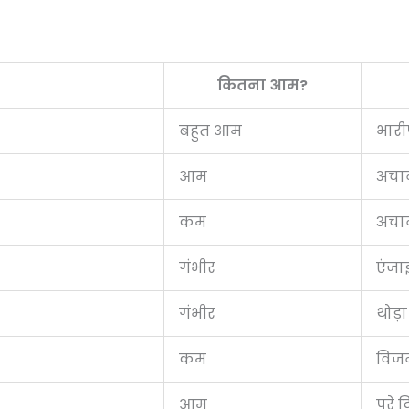
कितना आम?
बहुत आम
भारी
आम
अचा
कम
अचान
गंभीर
एंजा
गंभीर
थोड़
कम
विजन
आम
पूरे 