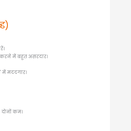
्ड)
ें।
रने में बहुत असरदार।
 में मददगार।
 दोनों कम।