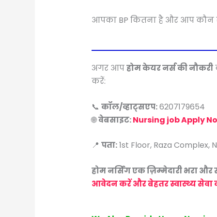
आपका BP कितना है और आप कौन सा उप
अगर आप
होम केयर नर्स की नौकरी
करें:
📞
कॉल/व्हाट्सएप:
6207179654
🌐
वेबसाइट:
Nursing job Apply N
📍
पता:
1st Floor, Raza Complex, 
होम नर्सिंग एक ज़िम्मेदारी भरा औ
आवेदन करें और बेहतर स्वास्थ्य सेवा क