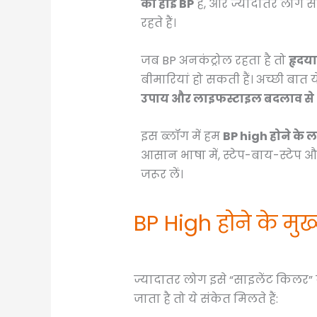
को हाई BP
है, और ज्यादातर लोग स
रहते हैं।
जब BP अनकंट्रोल रहता है तो
हृदया
बीमारियां हो सकती हैं। अच्छी बात य
उपाय और लाइफस्टाइल बदलाव से B
इस ब्लॉग में हम
BP high होने के ल
आसान भाषा में, स्टेप-बाय-स्टेप 
जरूर लें।
BP High होने के मुख
ज्यादातर लोग इसे “साइलेंट किलर” कह
जाता है तो ये संकेत मिलते हैं: