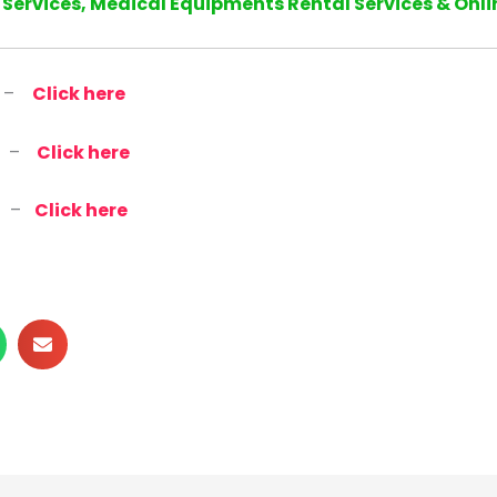
Services, Medical Equipments Rental Services & Onli
 –
Click here
t –
Click here
n –
Click here